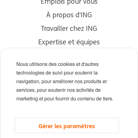
Emplois pour vous
À propos d'ING
Travailler chez ING
Expertise et équipes
Débuts de carrière
Nous utilisons des cookies et d'autres
Diversité et inclusion
technologies de suivi pour soutenir la
navigation, pour améliorer nos produits et
Localisations
services, pour soutenir nos activités de
Événements
marketing et pour fournir du contenu de tiers.
LinkedIn
X
YouTube
Gérer les paramètres