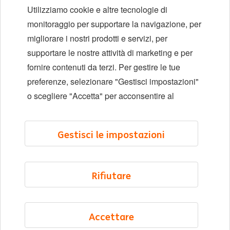
Utilizziamo cookie e altre tecnologie di
Diversità e inclusione
monitoraggio per supportare la navigazione, per
migliorare i nostri prodotti e servizi, per
Sedi
supportare le nostre attività di marketing e per
Eventi
fornire contenuti da terzi. Per gestire le tue
preferenze, selezionare "Gestisci impostazioni"
o scegliere "Accetta" per acconsentire al
LinkedIn
X
YouTube
Gestisci le impostazioni
©2026 ING
Mappa del sito
Rifiutare
Informativa sulla privacy
Informativa sui cookie
Accettare
Cookie management