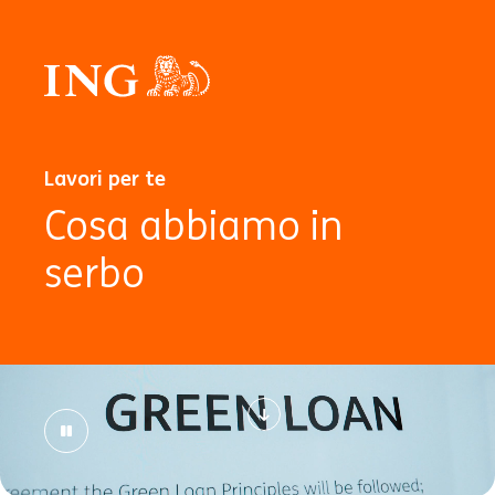
Lavori per te
Cosa abbiamo in
serbo