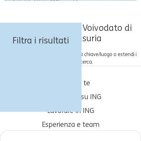
Offerte di lavoro - Voivodato di
Varmia-Masuria
Filtra i risultati
Prova un'altra combinazione parola chiave/luogo o estendi i
tuoi criteri di ricerca.
Lavori per te
Informazioni su ING
Lavorare in ING
Esperienza e team
Carriere iniziali