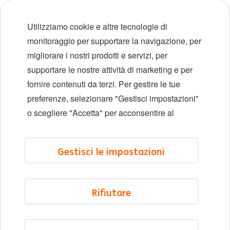
Carriere iniziali
Utilizziamo cookie e altre tecnologie di
Diversità e inclusione
monitoraggio per supportare la navigazione, per
migliorare i nostri prodotti e servizi, per
Sedi
supportare le nostre attività di marketing e per
Eventi
fornire contenuti da terzi. Per gestire le tue
preferenze, selezionare "Gestisci impostazioni"
o scegliere "Accetta" per acconsentire al
LinkedIn
X
YouTube
Gestisci le impostazioni
©2026 ING
Mappa del sito
Rifiutare
Informativa sulla privacy
Informativa sui cookie