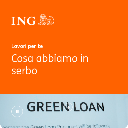
Lavori per te
Cosa abbiamo in
serbo