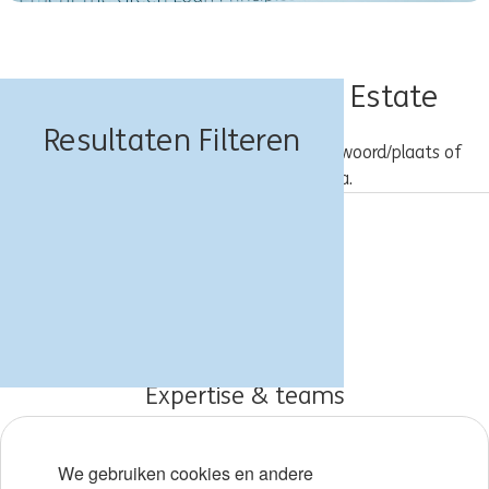
Banen Corporate Real Estate
Resultaten Filteren
Probeer een andere combinatie van trefwoord/plaats of
gebruik bredere zoekcriteria.
Vacatures
Over ING
Werken bij ING
Expertise & teams
Early careers
We gebruiken cookies en andere