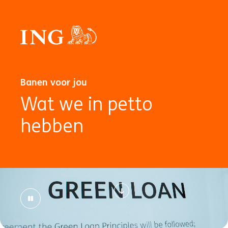
Banen voor jou
Wat we in petto
hebben