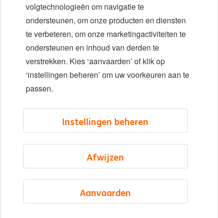
Diversiteit en inclusie
volgtechnologieën om navigatie te
ondersteunen, om onze producten en diensten
Locaties
te verbeteren, om onze marketingactiviteiten te
Evenementen
ondersteunen en inhoud van derden te
verstrekken. Kies ‘aanvaarden’ of klik op
‘instellingen beheren’ om uw voorkeuren aan te
LinkedIn
X
YouTube
passen.
©2026 ING
Instellingen beheren
Sitemap
Privacyverklaring
Afwijzen
Cookieverklaring
Cookie management
Aanvaarden