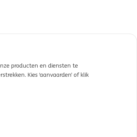
nze producten en diensten te
trekken. Kies ‘aanvaarden’ of klik
LinkedIn
X
YouTube