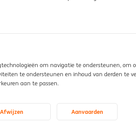
gtechnologieën om navigatie te ondersteunen, om o
Locaties
teiten te ondersteunen en inhoud van derden te vers
rkeuren aan te passen.
 inclusie
Evenementen
anagement
Afwijzen
Aanvaarden