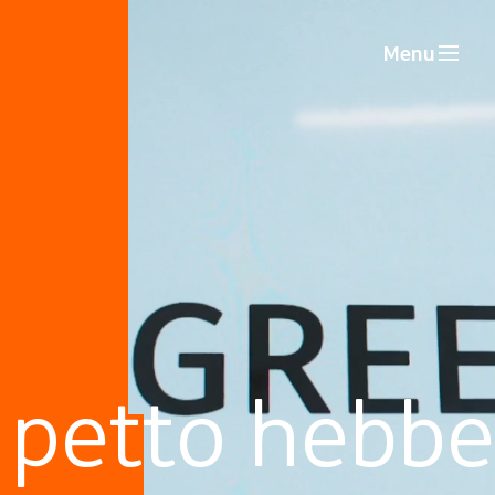
Menu
 petto hebb