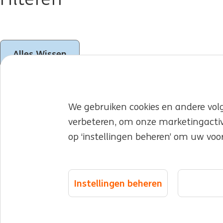
Alles Wissen
We gebruiken cookies en andere vol
Vacatures
Werken bij ING
Early careers
verbeteren, om onze marketingactivi
op ‘instellingen beheren’ om uw voo
Over ING
Expertise & teams
Diversiteit en
©2026 ING
Sitemap
Privacyverklaring
Cookieverklaring
Cookie m
Instellingen beheren