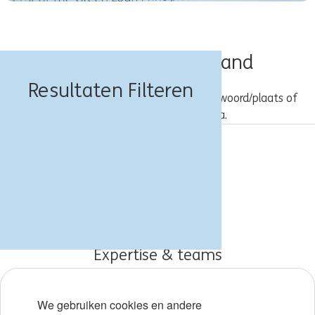
Banen in Zuid-Holland
Resultaten Filteren
Probeer een andere combinatie van trefwoord/plaats of
gebruik bredere zoekcriteria.
Vacatures
Over ING
Werken bij ING
Expertise & teams
Early careers
We gebruiken cookies en andere