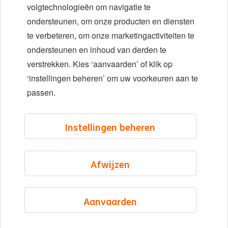
Diversiteit en inclusie
volgtechnologieën om navigatie te
ondersteunen, om onze producten en diensten
Locaties
te verbeteren, om onze marketingactiviteiten te
Evenementen
ondersteunen en inhoud van derden te
verstrekken. Kies ‘aanvaarden’ of klik op
‘instellingen beheren’ om uw voorkeuren aan te
LinkedIn
X
YouTube
passen.
©2026 ING
Instellingen beheren
Sitemap
Privacyverklaring
Afwijzen
Cookieverklaring
Cookie management
Aanvaarden