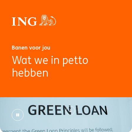
Banen voor jou
Wat we in petto
hebben