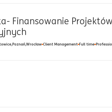
ka- Finansowanie Projektó
yjnych
towice,Poznań,Wrocław
Client Management
Full time
Professi