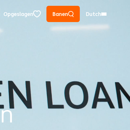
Zoeken op trefwoorden
Plaats gebruiken
Stad, Staat, of postcode
Opgeslagen
Banen
Dutch
Close
en