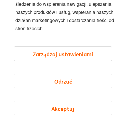
Różnorodność i inkluzywność
śledzenia do wspierania nawigacji, ulepszania
naszych produktów i usług, wspierania naszych
Lokalizacje
działań marketingowych i dostarczania treści od
Wydarzenia
stron trzecich
LinkedIn
X
YouTube
Zarządzaj ustawieniami
©2026 ING
Odrzuć
Mapa strony
Oświadczenie o prywatności
Oświadczenie o plikach cookie
Akceptuj
Cookie management