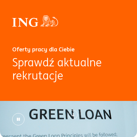
Oferty pracy dla Ciebie
Sprawdź aktualne
rekrutacje