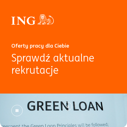
Oferty pracy dla Ciebie
Sprawdź aktualne
rekrutacje