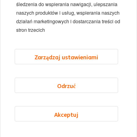
Różnorodność i inkluzywność
śledzenia do wspierania nawigacji, ulepszania
naszych produktów i usług, wspierania naszych
Lokalizacje
działań marketingowych i dostarczania treści od
Wydarzenia
stron trzecich
LinkedIn
X
YouTube
Zarządzaj ustawieniami
©2026 ING
Odrzuć
Mapa strony
Oświadczenie o prywatności
Oświadczenie o plikach cookie
Akceptuj
Cookie management