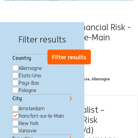
Offres d'emploi - Financial Risk -
Francfort-sur-le-Main
Filter results
Filter results
Country
Allemagne
Filtré par
États-Unis
City: Francfort-sur-le-Main, Hesse, Allemagne
x
Pays-Bas
Pologne
City
Financial Risk Specialist –
Amsterdam
Francfort-sur-le-Main
Market & Liquidity Risk
New York
Management (w/m/d)
Varsovie