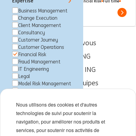
Expertise
Francfort-sur-le-Main, Allemagne
Financial Risk
Full time
Professional
ING Bank
Business Management
Show 
Change Execution
Client Management
Consultancy
Customer Journey
Emplois pour vous
Customer Operations
Financial Risk
À propos d'ING
Fraud Management
Travailler chez ING
IT Engineering
Legal
Expertise et équipes
Model Risk Management
Other
Débuts de carrière
Trainee
Nous utilisons des cookies et d'autres
ING entity
Diversité et inclusion
technologies de suivi pour soutenir la
ING Bank
navigation, pour améliorer nos produits et
Localisations
Experience
services, pour soutenir nos activités de
Professional