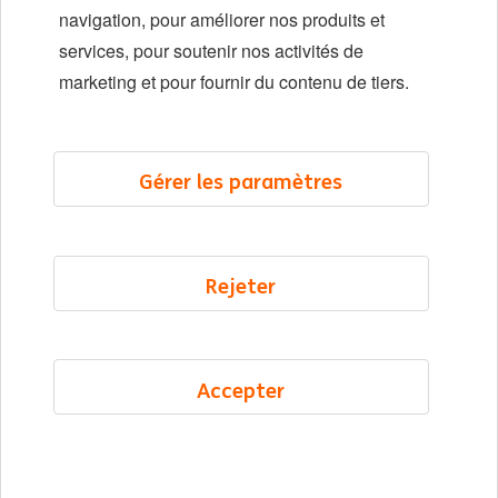
navigation, pour améliorer nos produits et
Localisations
services, pour soutenir nos activités de
Événements
marketing et pour fournir du contenu de tiers.
LinkedIn
X
YouTube
Gérer les paramètres
©2026 ING
Rejeter
Plan du site
Déclaration de confidentialité
Déclaration sur les cookies
Accepter
Cookie management
French