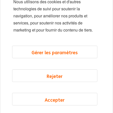
Nous utilisons des cookies et d'autres
Diversité et inclusion
technologies de suivi pour soutenir la
navigation, pour améliorer nos produits et
Localisations
services, pour soutenir nos activités de
Événements
marketing et pour fournir du contenu de tiers.
LinkedIn
X
YouTube
Gérer les paramètres
©2026 ING
Rejeter
Plan du site
Déclaration de confidentialité
Déclaration sur les cookies
Accepter
Cookie management