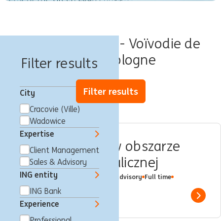
Offres d'emploi - Voïvodie de
Petite-Pologne
Filter results
Filter results
City
Cracovie (Ville)
Wadowice
Expertise
Specjalista_tka w obszarze
Client Management
bankowości detalicznej
Sales & Advisory
ING entity
Cracovie (Ville), Pologne
Sales & Advisory
Full time
Professional
ING Bank
ING Bank
Show 
Experience
Professional