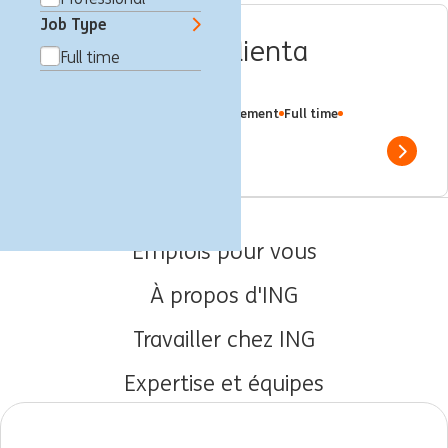
Job Type
Doradca_czyni Klienta
Full time
Biznesowego
Wadowice, Pologne
Client Management
Full time
Professional
ING Bank
Show 
Emplois pour vous
À propos d'ING
Travailler chez ING
Expertise et équipes
Débuts de carrière