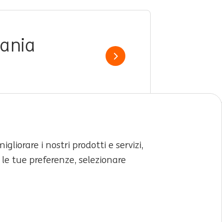
mania
Show job
liorare i nostri prodotti e servizi,
 le tue preferenze, selezionare
LinkedIn
X
YouTube