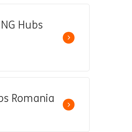
@ING Hubs
Show job
ubs Romania
Show job