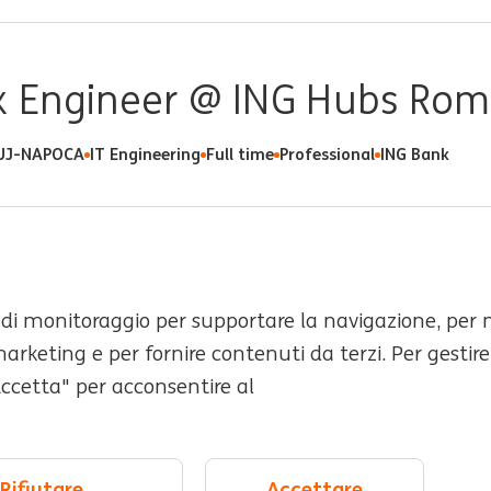
sk Engineer @ ING Hubs Ro
UJ-NAPOCA
IT Engineering
Full time
Professional
ING Bank
 di monitoraggio per supportare la navigazione, per mig
riere iniziali
Sedi
marketing e per fornire contenuti da terzi. Per gestire
Accetta" per acconsentire al
ersità e inclusione
Eventi
ui cookie
Cookie management
Rifiutare
Accettare