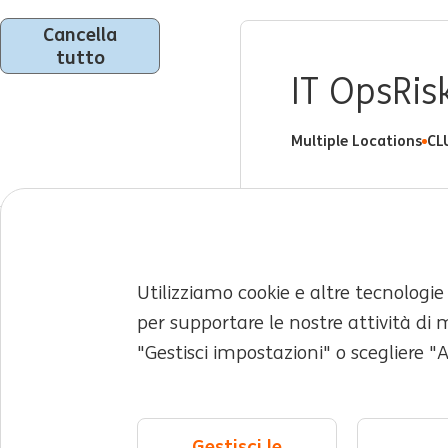
Cancella
tutto
IT OpsRi
Multiple Locations
CL
Utilizziamo cookie e altre tecnologie
Lavori per te
Lavorare in ING
Car
per supportare le nostre attività di 
"Gestisci impostazioni" o scegliere "
Informazioni su ING
Esperienza e team
Div
©2026 ING
Mappa del sito
Informativa sulla privacy
Informativa s
Gestisci le