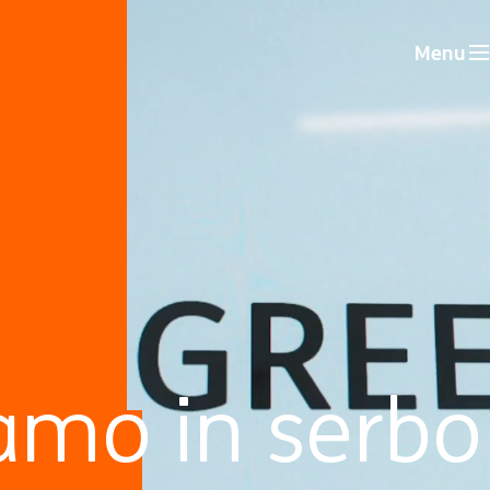
Menu
amo in serbo