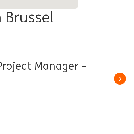
 Brussel
 Project Manager –
Show j