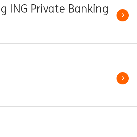
 ING Private Banking
Show j
Show j