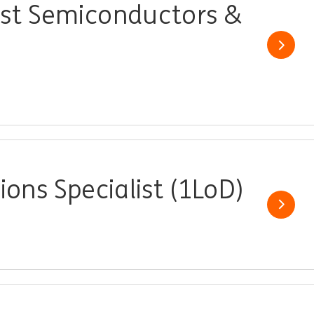
ist Semiconductors &
Show j
ions Specialist (1LoD)
Show j