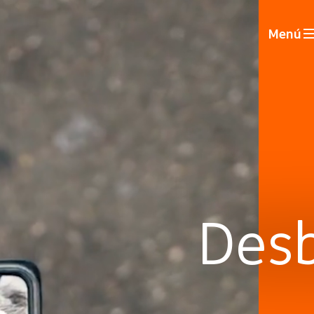
Menú
Desb