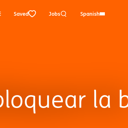
Búsqueda por palabra clave
Utilizar mi localización
Ciudad, región o código postal
Saved
Jobs
Spanish
Close
loquear la 