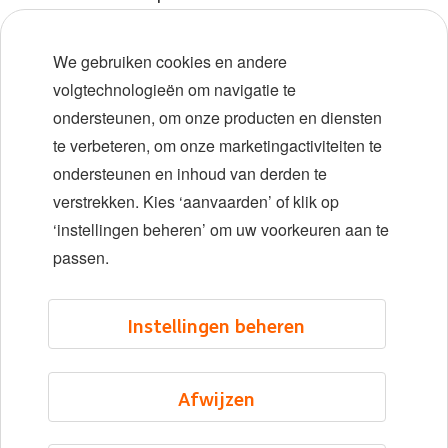
Early careers
We gebruiken cookies en andere
Diversiteit en inclusie
volgtechnologieën om navigatie te
ondersteunen, om onze producten en diensten
Locaties
te verbeteren, om onze marketingactiviteiten te
Evenementen
ondersteunen en inhoud van derden te
verstrekken. Kies ‘aanvaarden’ of klik op
‘instellingen beheren’ om uw voorkeuren aan te
LinkedIn
X
YouTube
passen.
©2026 ING
Instellingen beheren
Sitemap
Privacyverklaring
Afwijzen
Cookieverklaring