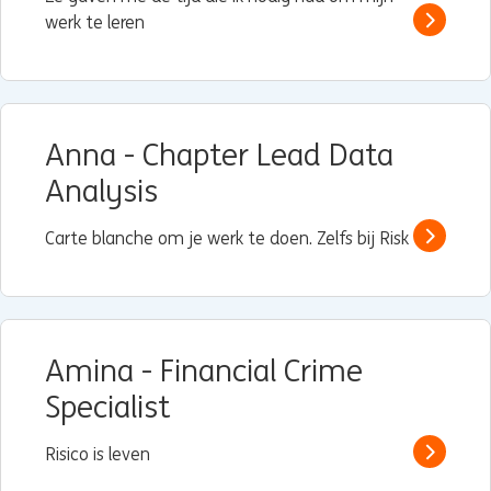
werk te leren
Read m
Anna - Chapter Lead Data
Analysis
Carte blanche om je werk te doen. Zelfs bij Risk
Read m
Amina - Financial Crime
Specialist
Risico is leven
Read m