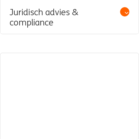
Juridisch advies &
Open /
compliance