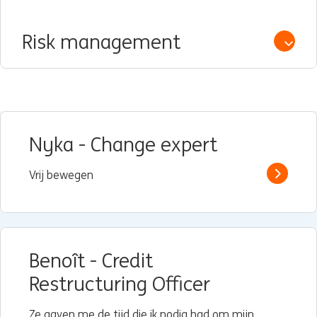
Risk management
Open /
Nyka - Change expert
Vrij bewegen
Read m
Benoît - Credit
Restructuring Officer
Ze gaven me de tijd die ik nodig had om mijn