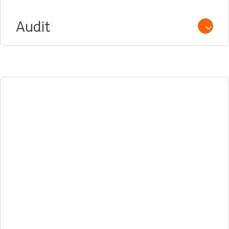
Audit
Open /