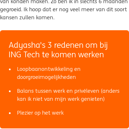
van konden maken. Zo ben ik in slechts 6 maanden
gegroeid. Ik hoop dat er nog veel meer van dit soort
kansen zullen komen.
Adyasha's 3 redenen om bij
ING Tech te komen werken
Loopbaanontwikkeling en
doorgroeimogelijkheden
Balans tussen werk en privéleven (anders
kan ik niet van mijn werk genieten)
Plezier op het werk