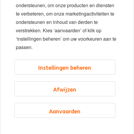
ondersteunen, om onze producten en diensten
Locaties
te verbeteren, om onze marketingactiviteiten te
Evenementen
ondersteunen en inhoud van derden te
verstrekken. Kies ‘aanvaarden’ of klik op
‘instellingen beheren’ om uw voorkeuren aan te
LinkedIn
X
YouTube
passen.
©2026 ING
Instellingen beheren
Sitemap
Privacyverklaring
Afwijzen
Cookieverklaring
Cookie management
Aanvaarden
Dutch