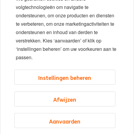
Diversiteit en inclusie
volgtechnologieën om navigatie te
ondersteunen, om onze producten en diensten
Locaties
te verbeteren, om onze marketingactiviteiten te
Evenementen
ondersteunen en inhoud van derden te
verstrekken. Kies ‘aanvaarden’ of klik op
‘instellingen beheren’ om uw voorkeuren aan te
LinkedIn
X
YouTube
passen.
©2026 ING
Instellingen beheren
Sitemap
Privacyverklaring
Afwijzen
Cookieverklaring
Cookie management
Aanvaarden