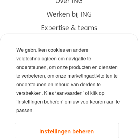
Over ING
Werken bij ING
Expertise & teams
Early careers
We gebruiken cookies en andere
Diversiteit en inclusie
volgtechnologieën om navigatie te
ondersteunen, om onze producten en diensten
Locaties
te verbeteren, om onze marketingactiviteiten te
Evenementen
ondersteunen en inhoud van derden te
verstrekken. Kies ‘aanvaarden’ of klik op
‘instellingen beheren’ om uw voorkeuren aan te
LinkedIn
X
YouTube
passen.
©2026 ING
Instellingen beheren