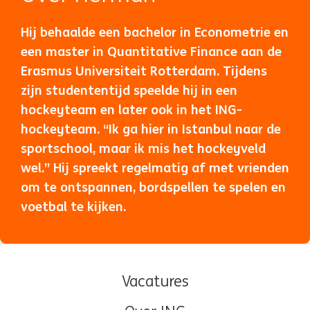
Hij behaalde een bachelor in Econometrie en
een master in Quantitative Finance aan de
Erasmus Universiteit Rotterdam. Tijdens
zijn studententijd speelde hij in een
hockeyteam en later ook in het ING-
hockeyteam. “Ik ga hier in Istanbul naar de
sportschool, maar ik mis het hockeyveld
wel.” Hij spreekt regelmatig af met vrienden
om te ontspannen, bordspellen te spelen en
voetbal te kijken.
Vacatures