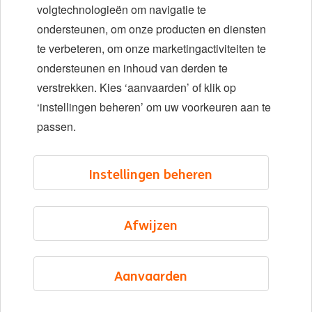
Diversiteit en inclusie
volgtechnologieën om navigatie te
ondersteunen, om onze producten en diensten
Locaties
te verbeteren, om onze marketingactiviteiten te
Evenementen
ondersteunen en inhoud van derden te
verstrekken. Kies ‘aanvaarden’ of klik op
‘instellingen beheren’ om uw voorkeuren aan te
LinkedIn
X
YouTube
passen.
©2026 ING
Instellingen beheren
Sitemap
Privacyverklaring
Afwijzen
Cookieverklaring
Cookie management
Aanvaarden