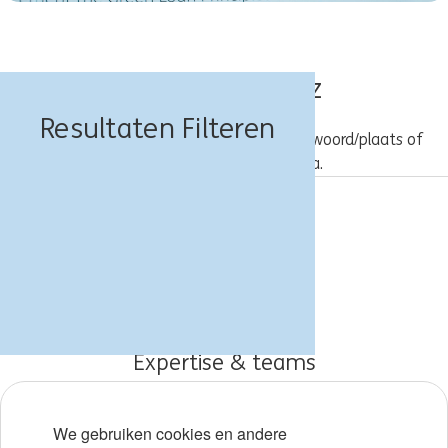
Banen in Olkusz
Resultaten Filteren
Probeer een andere combinatie van trefwoord/plaats of
gebruik bredere zoekcriteria.
Vacatures
Over ING
Werken bij ING
Expertise & teams
Early careers
We gebruiken cookies en andere