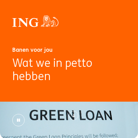
Banen voor jou
Wat we in petto
hebben