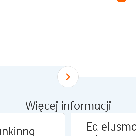
Scroll down
Więcej informacji
Ea eiusm
ankinng