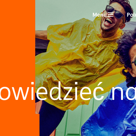
Menu
Pol
owiedzieć n