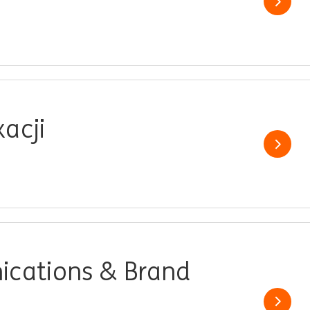
Show j
acji
Show j
ications & Brand
Show j