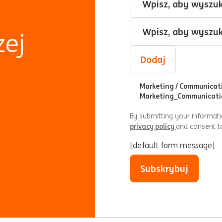
Lokalizacja
zej
Dodaj
Marketing / Communicat
Marketing_Communicati
By submitting your informat
privacy policy
and consent t
[default form message]
Subskrybuj