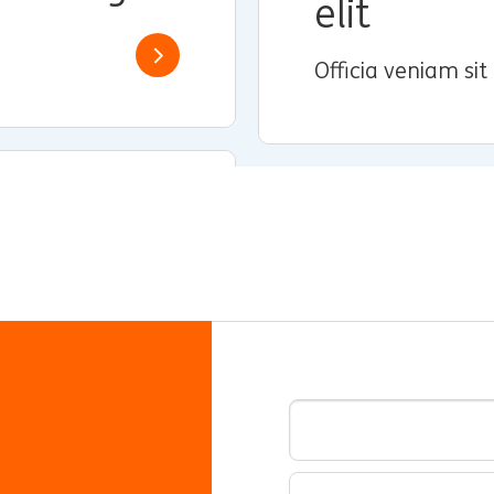
elit
Read more
Officia veniam sit 
Adres e-mail
Jestem zainteresowany/-
Kategoria