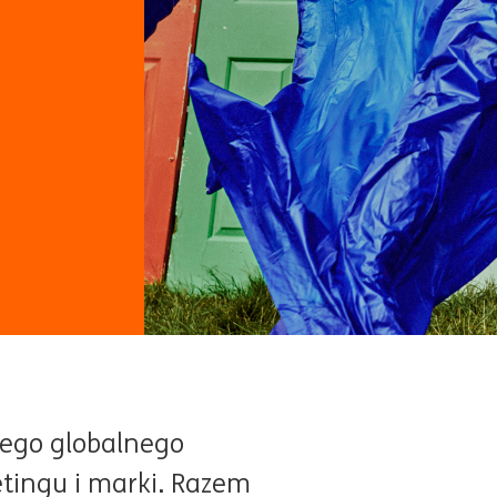
nego globalnego
etingu i marki. Razem