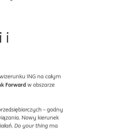
 i
o wizerunku ING na całym
nk Forward
w obszarze
przedsiębiorczych – godny
iązania. Nowy kierunek
Do your thing
iałań.
ma