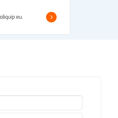
aliquip eu.
Read more
a