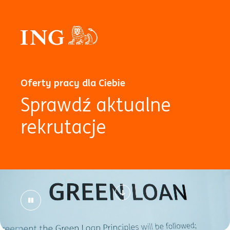
Oferty pracy dla Ciebie
Sprawdź aktualne
rekrutacje