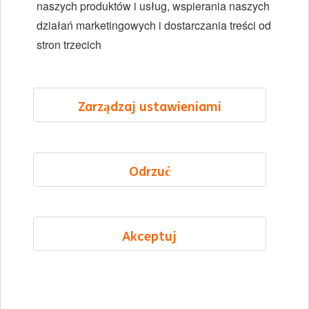
naszych produktów i usług, wspierania naszych
Lokalizacje
działań marketingowych i dostarczania treści od
Wydarzenia
stron trzecich
LinkedIn
X
YouTube
Zarządzaj ustawieniami
©2026 ING
Odrzuć
Mapa strony
Oświadczenie o prywatności
Oświadczenie o plikach cookie
Akceptuj
Cookie management
Polish
Menu
Polubione oferty
Aplikuj