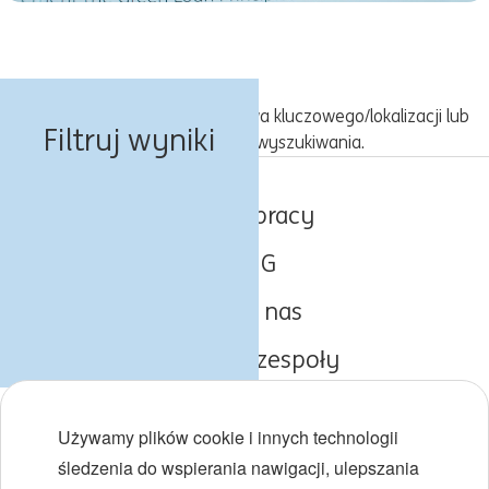
Spróbuj z inną kombinacją słowa kluczowego/lokalizacji lub
Filtruj wyniki
rozszerz kryteria wyszukiwania.
Oferty pracy
O ING
Poznaj nas
Obszary i zespoły
Początki kariery
Używamy plików cookie i innych technologii
Różnorodność i inkluzywność
śledzenia do wspierania nawigacji, ulepszania