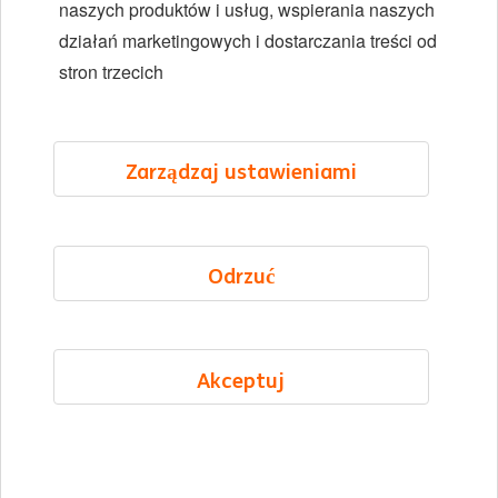
naszych produktów i usług, wspierania naszych
Lokalizacje
działań marketingowych i dostarczania treści od
Wydarzenia
stron trzecich
LinkedIn
X
YouTube
Zarządzaj ustawieniami
©2026 ING
Odrzuć
Mapa strony
Oświadczenie o prywatności
Oświadczenie o plikach cookie
Akceptuj
Cookie management
Polish
Menu
Polubione oferty
Aplikuj