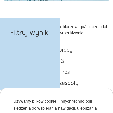
Spróbuj z inną kombinacją słowa kluczowego/lokalizacji lub
Filtruj wyniki
rozszerz kryteria wyszukiwania.
Oferty pracy
O ING
Poznaj nas
Obszary i zespoły
Początki kariery
Używamy plików cookie i innych technologii
Różnorodność i inkluzywność
śledzenia do wspierania nawigacji, ulepszania