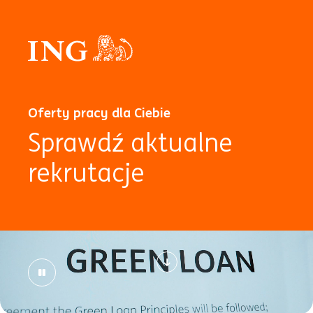
Oferty pracy dla Ciebie
Sprawdź aktualne
rekrutacje