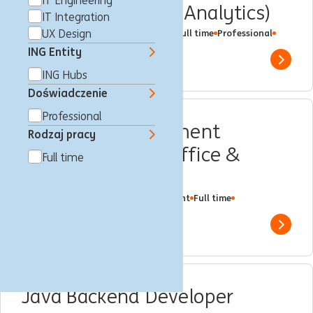
IT Engineering
Product Manager (Analytics)
IT Integration
Stambuł, Turcja
UX Design
Customer Journey
Full time
Professional
ING Hubs
ING Entity
Show 
ING Hubs
Doświadczenie
Professional
Business Management
Rodzaj pracy
Associate – CEO Office &
Full time
Strategy
Stambuł, Turcja
Business Management
Full time
Professional
ING Hubs
Show 
Java Backend Developer