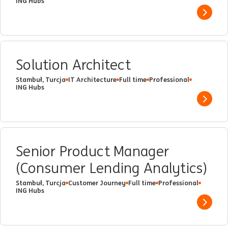
ING Hubs
Show 
Solution Architect
Stambuł, Turcja
IT Architecture
Full time
Professional
ING Hubs
Show 
Senior Product Manager
(Consumer Lending Analytics)
Stambuł, Turcja
Customer Journey
Full time
Professional
ING Hubs
Show 