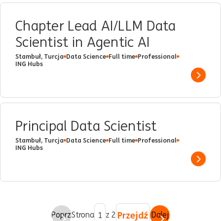
Chapter Lead AI/LLM Data
Scientist in Agentic AI
Stambuł, Turcja
Data Science
Full time
Professional
ING Hubs
Show 
Principal Data Scientist
Stambuł, Turcja
Data Science
Full time
Professional
ING Hubs
Show 
Przejdź
Poprz.
Strona
z 2
Dalej