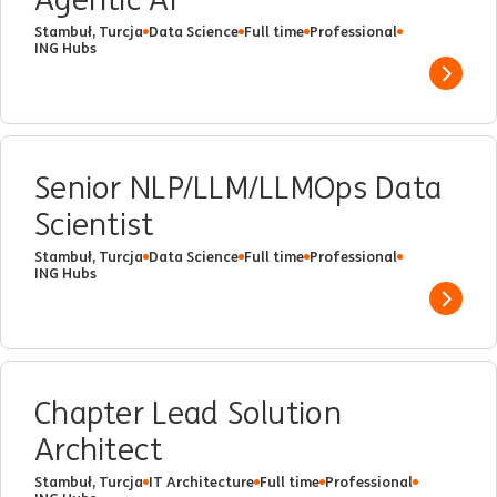
Stambuł, Turcja
Data Science
Full time
Professional
ING Hubs
Show 
Senior NLP/LLM/LLMOps Data
Scientist
Stambuł, Turcja
Data Science
Full time
Professional
ING Hubs
Show 
Chapter Lead Solution
Architect
Stambuł, Turcja
IT Architecture
Full time
Professional