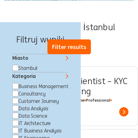
Oferty pracy w İstanbul
Filtruj wyniki
Filter results
Miasto
Stambuł
Kategoria
Agentic AI Data Scientist – KYC
Business Management
& Wholesale Banking
Consultancy
Stambuł, Turcja
Data Science
Full time
Professional
Customer Journey
ING Hubs
Data Analysis
Show 
Data Science
IT Architecture
IT Business Analysis