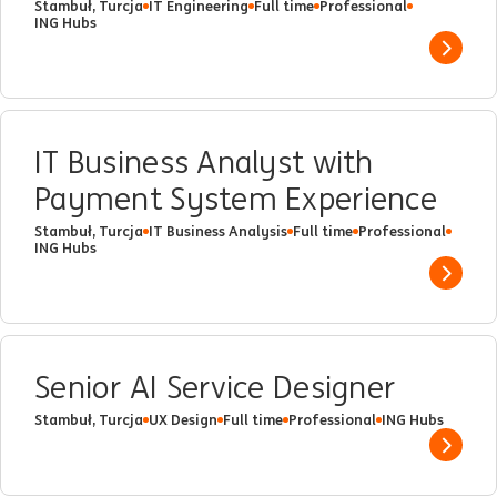
Stambuł, Turcja
IT Engineering
Full time
Professional
ING Hubs
Show 
IT Business Analyst with
Payment System Experience
Stambuł, Turcja
IT Business Analysis
Full time
Professional
ING Hubs
Show 
Senior AI Service Designer
Stambuł, Turcja
UX Design
Full time
Professional
ING Hubs
Show 