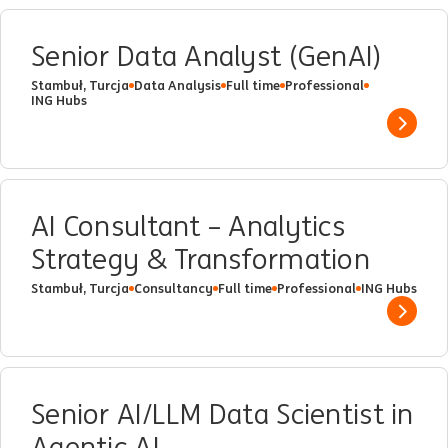
Senior Data Analyst (GenAI)
Stambuł, Turcja
Data Analysis
Full time
Professional
ING Hubs
Show 
AI Consultant – Analytics
Strategy & Transformation
Stambuł, Turcja
Consultancy
Full time
Professional
ING Hubs
Show 
Senior AI/LLM Data Scientist in
Agentic AI