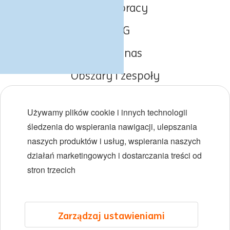
Oferty pracy
O ING
Poznaj nas
Obszary i zespoły
Początki kariery
Używamy plików cookie i innych technologii
Różnorodność i inkluzywność
śledzenia do wspierania nawigacji, ulepszania
naszych produktów i usług, wspierania naszych
Lokalizacje
działań marketingowych i dostarczania treści od
Wydarzenia
stron trzecich
LinkedIn
X
YouTube
Zarządzaj ustawieniami