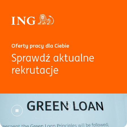
Oferty pracy dla Ciebie
Sprawdź aktualne
rekrutacje