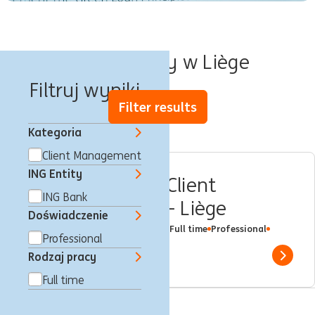
Oferty pracy w Liège
Filtruj wyniki
Filter results
Kategoria
Client Management
ING Entity
Private Banker - Client
ING Bank
Portfolio Banker - Liège
Doświadczenie
Liège, Belgia
Client Management
Full time
Professional
Professional
ING Bank
Rodzaj pracy
Show 
Full time