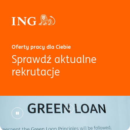
Oferty pracy dla Ciebie
Sprawdź aktualne
rekrutacje