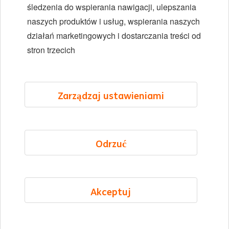
Różnorodność i inkluzywność
śledzenia do wspierania nawigacji, ulepszania
naszych produktów i usług, wspierania naszych
Lokalizacje
działań marketingowych i dostarczania treści od
Wydarzenia
stron trzecich
LinkedIn
X
YouTube
Zarządzaj ustawieniami
©2026 ING
Odrzuć
Mapa strony
Oświadczenie o prywatności
Oświadczenie o plikach cookie
Akceptuj
Cookie management