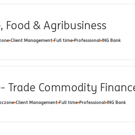
, Food & Agribusiness
czone
Client Management
Full time
Professional
ING Bank
e- Trade Commodity Financ
oczone
Client Management
Full time
Professional
ING Bank