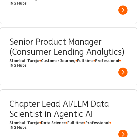
ING Hubs
Show 
Senior Product Manager
(Consumer Lending Analytics)
Stambuł, Turcja
Customer Journey
Full time
Professional
ING Hubs
Show 
Chapter Lead AI/LLM Data
Scientist in Agentic AI
Stambuł, Turcja
Data Science
Full time
Professional
ING Hubs
Show 