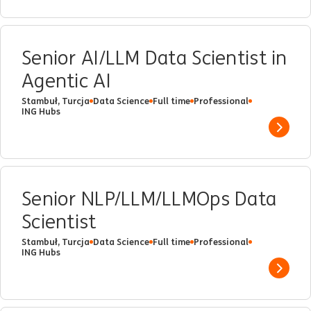
Senior AI/LLM Data Scientist in
Agentic AI
Stambuł, Turcja
Data Science
Full time
Professional
ING Hubs
Show 
Senior NLP/LLM/LLMOps Data
Scientist
Stambuł, Turcja
Data Science
Full time
Professional
ING Hubs
Show 