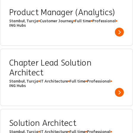
Product Manager (Analytics)
Stambuł, Turcja
Customer Journey
Full time
Professional
ING Hubs
Show 
Chapter Lead Solution
Architect
Stambuł, Turcja
IT Architecture
Full time
Professional
ING Hubs
Show 
Solution Architect
Stambuł, Turcja
IT Architecture
Full time
Professional