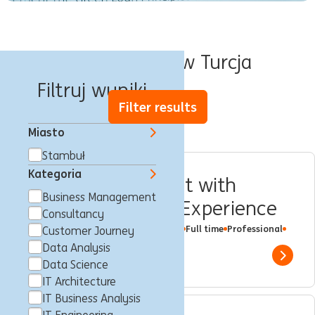
Oferty pracy w Turcja
Filtruj wyniki
Filter results
Miasto
Stambuł
Kategoria
IT Business Analyst with
Business Management
Payment System Experience
Consultancy
Stambuł, Turcja
IT Business Analysis
Full time
Professional
Customer Journey
ING Hubs
Data Analysis
Show 
Data Science
IT Architecture
IT Business Analysis