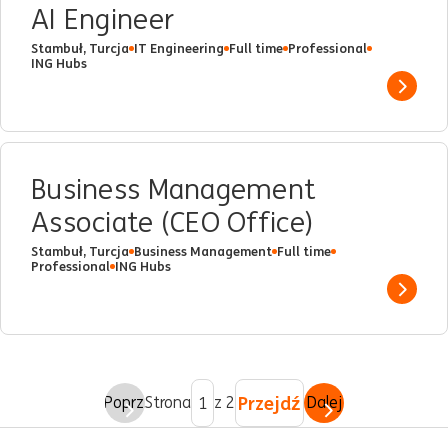
AI Engineer
Stambuł, Turcja
IT Engineering
Full time
Professional
ING Hubs
Show 
Business Management
Associate (CEO Office)
Stambuł, Turcja
Business Management
Full time
Professional
ING Hubs
Show 
Przejdź
Poprz.
Strona
z 2
Dalej