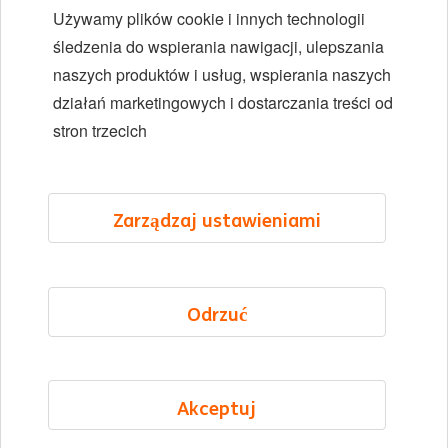
Używamy plików cookie i innych technologii
Różnorodność i inkluzywność
śledzenia do wspierania nawigacji, ulepszania
naszych produktów i usług, wspierania naszych
Lokalizacje
działań marketingowych i dostarczania treści od
Wydarzenia
stron trzecich
LinkedIn
X
YouTube
Zarządzaj ustawieniami
©2026 ING
Odrzuć
Mapa strony
Oświadczenie o prywatności
Oświadczenie o plikach cookie
Akceptuj
Cookie management