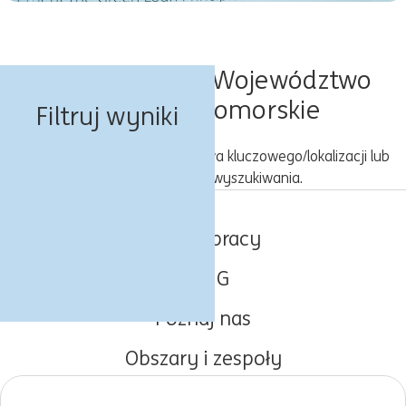
Oferty pracy w Województwo
kujawsko-pomorskie
Filtruj wyniki
Spróbuj z inną kombinacją słowa kluczowego/lokalizacji lub
rozszerz kryteria wyszukiwania.
Oferty pracy
O ING
Poznaj nas
Obszary i zespoły
Początki kariery