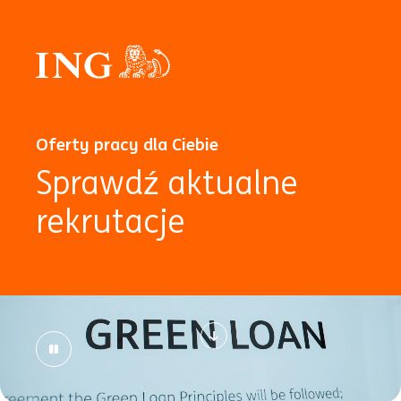
Oferty pracy dla Ciebie
Sprawdź aktualne
rekrutacje