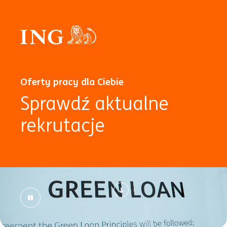
Oferty pracy dla Ciebie
Sprawdź aktualne
rekrutacje