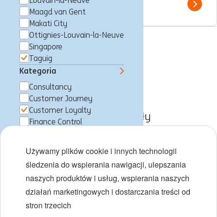
Louvain-la-Neuve
Show 
Maagd van Gent
Makati City
Ottignies-Louvain-la-Neuve
Singapore
Oferty pracy
Taguig
Kategoria
O ING
Consultancy
Poznaj nas
Customer Journey
Customer Loyalty
Obszary i zespoły
Finance Control
Finance Services
Początki kariery
IT Engineering
Używamy plików cookie i innych technologii
Structuring & Advisory
Różnorodność i inkluzywność
śledzenia do wspierania nawigacji, ulepszania
Trainee
naszych produktów i usług, wspierania naszych
Lokalizacje
ING Entity
działań marketingowych i dostarczania treści od
ING Hubs
Wydarzenia
stron trzecich
Doświadczenie