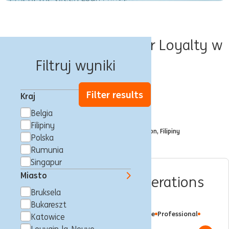
Oferty pracy Customer Loyalty w
Taguig
Filtruj wyniki
Filter results
Kraj
Belgia
Filtrowane według
Filipiny
City: Taguig, National Capital Region, Filipiny
x
Polska
Rumunia
Singapur
Miasto
Retail Investment Operations
Bruksela
Processing - Belgium
Bukareszt
Taguig, Filipiny
Customer Loyalty
Full time
Professional
Katowice
ING Hubs