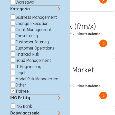
Show 
Warszawa
Kategoria
Business Management
Change Execution
Intern Expertise Tax (f/m/x)
Client Management
Frankfurt nad Menem, Niemcy
Trainee
Full time
Student
Consultancy
ING Bank
Customer Journey
Show 
Customer Operations
Financial Risk
Fraud Management
IT Engineering
Praktikant Financial Market
Legal
Sales (w/m/d)
Model Risk Management
Other
Frankfurt nad Menem, Niemcy
Trainee
Full time
Student
ING Bank
Trainee
Show 
ING Entity
ING Bank
Doświadczenie