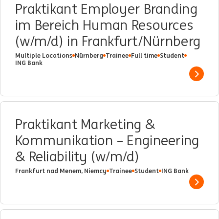
Praktikant Employer Branding
im Bereich Human Resources
(w/m/d) in Frankfurt/Nürnberg
Multiple Locations
Nürnberg
Trainee
Full time
Student
ING Bank
Show 
Praktikant Marketing &
Kommunikation – Engineering
& Reliability (w/m/d)
Frankfurt nad Menem, Niemcy
Trainee
Student
ING Bank
Show 