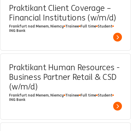
Praktikant Client Coverage –
Financial Institutions (w/m/d)
Frankfurt nad Menem, Niemcy
Trainee
Full time
Student
ING Bank
Show 
Praktikant Human Resources -
Business Partner Retail & CSD
(w/m/d)
Frankfurt nad Menem, Niemcy
Trainee
Full time
Student
ING Bank
Show 