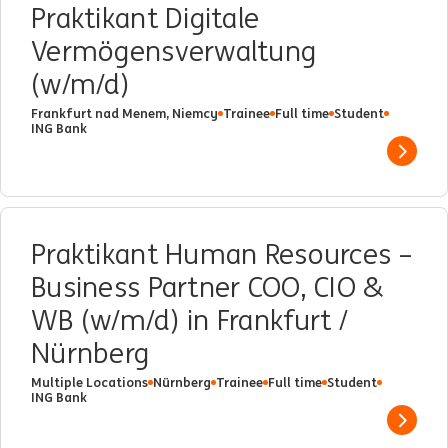
Praktikant Digitale
Vermögensverwaltung
(w/m/d)
Frankfurt nad Menem, Niemcy
Trainee
Full time
Student
ING Bank
Show 
Praktikant Human Resources –
Business Partner COO, CIO &
WB (w/m/d) in Frankfurt /
Nürnberg
Multiple Locations
Nürnberg
Trainee
Full time
Student
ING Bank
Show 