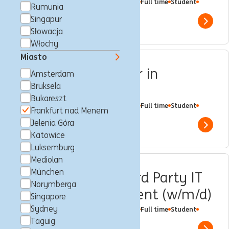
Frankfurt nad Menem, Niemcy
Trainee
Full time
Student
Rumunia
ING Bank
Singapur
Show 
Słowacja
Włochy
Miasto
Tag der offenen Tür in
Amsterdam
Bruksela
Frankfurt
Bukareszt
Frankfurt nad Menem, Niemcy
Trainee
Full time
Student
Frankfurt nad Menem
ING Bank
Jelenia Góra
Show 
Katowice
Luksemburg
Mediolan
München
Praktikant CISO Third Party IT
Norymberga
Security Management (w/m/d)
Singapore
Sydney
Frankfurt nad Menem, Niemcy
Trainee
Full time
Student
ING Bank
Taguig