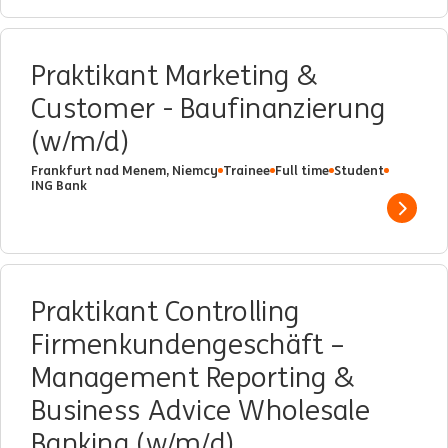
Praktikant Marketing &
Customer - Baufinanzierung
(w/m/d)
Frankfurt nad Menem, Niemcy
Trainee
Full time
Student
ING Bank
Show 
Praktikant Controlling
Firmenkundengeschäft –
Management Reporting &
Business Advice Wholesale
Banking (w/m/d)