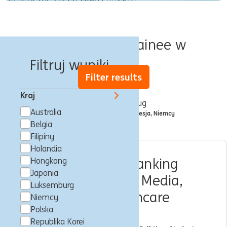
Oferty pracy Trainee w
Filtruj wyniki
Filter results
Kraj
Filtrowane według
Australia
City: Frankfurt nad Menem, Hesja, Niemcy
x
Belgia
Filipiny
Holandia
Intern Wholesale Banking
Hongkong
Japonia
Sector Technology, Media,
Luksemburg
Telecom and Healthcare
Niemcy
Polska
(f/m/x)
Republika Korei