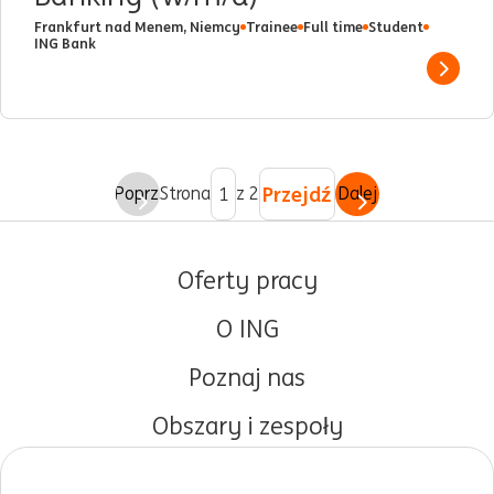
Frankfurt nad Menem, Niemcy
Trainee
Full time
Student
ING Bank
Show 
Przejdź
Poprz.
Strona
z 2
Dalej
Oferty pracy
O ING
Poznaj nas
Obszary i zespoły
Początki kariery