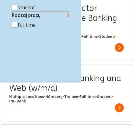
Intern Corporate Sector
Student
Rodzaj pracy
Lending – Wholesale Banking
Full time
(f/m/x)
Frankfurt nad Menem, Niemcy
Trainee
Full time
Student
ING Bank
Show 
Praktikant Mobile Banking und
Web (w/m/d)
Multiple Locations
Nürnberg
Trainee
Full time
Student
ING Bank
Show 