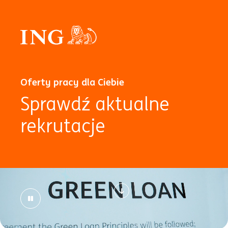
Oferty pracy dla Ciebie
Sprawdź aktualne
rekrutacje