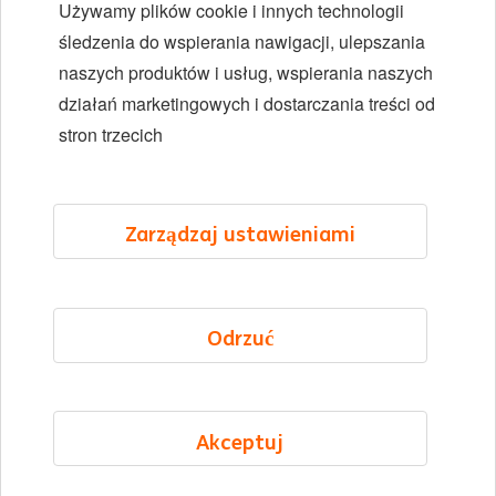
Używamy plików cookie i innych technologii
Różnorodność i inkluzywność
śledzenia do wspierania nawigacji, ulepszania
naszych produktów i usług, wspierania naszych
Lokalizacje
działań marketingowych i dostarczania treści od
Wydarzenia
stron trzecich
LinkedIn
X
YouTube
Zarządzaj ustawieniami
©2026 ING
Odrzuć
Mapa strony
Oświadczenie o prywatności
Oświadczenie o plikach cookie
Akceptuj
Cookie management