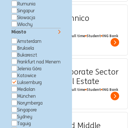
Rumunia
Singapur
INTERNSHIP - Technico
Słowacja
Włochy
Commercial
Miasto
Luksemburg, Luksemburg
Trainee
Full time
Student
ING Bank
Amsterdam
Show 
Bruksela
Bukareszt
Frankfurt nad Menem
Jelenia Góra
INTERNSHIP - Corporate Sector
Katowice
Coverage and Real Estate
Luksemburg
Mediolan
Luksemburg, Luksemburg
Trainee
Full time
Student
ING Bank
München
Show 
Norymberga
Singapore
Sydney
INTERNSHIP - Fund Middle
Taguig