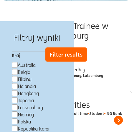
Oferty pracy Trainee w
Luksemburg
Filtruj wyniki
Filter results
Kraj
Australia
Filtrowane według
Belgia
City: Luksemburg, Luxembourg, Luksemburg
x
Filipiny
Holandia
Hongkong
Japonia
Internship - Securities
Luksemburg
Luksemburg, Luksemburg
Trainee
Full time
Student
ING Bank
Niemcy
Polska
Show 
Republika Korei