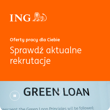
Oferty pracy dla Ciebie
Sprawdź aktualne
rekrutacje