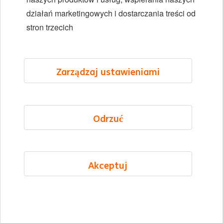
Lokalizacje
działań marketingowych i dostarczania treści od
Wydarzenia
stron trzecich
LinkedIn
X
YouTube
Zarządzaj ustawieniami
©2026 ING
Odrzuć
Mapa strony
Oświadczenie o prywatności
Oświadczenie o plikach cookie
Akceptuj
Cookie management
Polish
Menu
Polubione oferty
Aplikuj