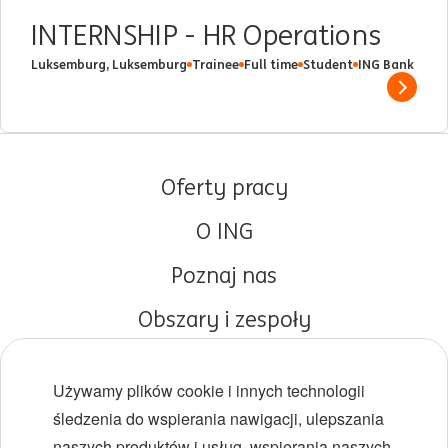
INTERNSHIP - HR Operations
Luksemburg, Luksemburg
Trainee
Full time
Student
ING Bank
Show 
Oferty pracy
O ING
Poznaj nas
Obszary i zespoły
Początki kariery
Używamy plików cookie i innych technologii
Różnorodność i inkluzywność
śledzenia do wspierania nawigacji, ulepszania
naszych produktów i usług, wspierania naszych