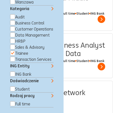
Warszawa
Officer
Kategoria
Luksemburg, Luksemburg
Trainee
Full time
Student
ING Bank
Audit
Show 
Business Control
Customer Operations
Data Management
HRBP
INTERNSHIP - Business Analyst
Sales & Advisory
- KYC & Customer Data
Trainee
Transaction Services
Luksemburg, Luksemburg
Trainee
Full time
Student
ING Bank
ING Entity
Show 
ING Bank
Doświadczenie
Student
INTERNSHIP - IT Network
Rodzaj pracy
Infrastructure &
Full time
Cybersecurity