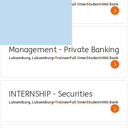
Luksemburg, Luksemburg
Trainee
Full time
Student
ING Bank
Show 
INTERNSHIP - Risk
Management - Private Banking
Luksemburg, Luksemburg
Trainee
Full time
Student
ING Bank
Show 
INTERNSHIP - Securities
Luksemburg, Luksemburg
Trainee
Full time
Student
ING Bank
Show 