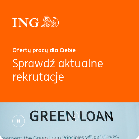
Oferty pracy dla Ciebie
Sprawdź aktualne
rekrutacje