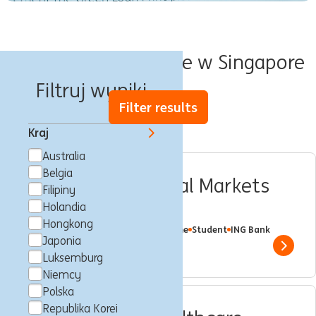
Oferty pracy Trainee w Singapore
Filtruj wyniki
Filter results
Kraj
Australia
Belgia
Intern, Debt Capital Markets
Filipiny
APAC
Holandia
Hongkong
Singapore, Singapur
Trainee
Full time
Student
ING Bank
Japonia
Show 
Luksemburg
Niemcy
Polska
Republika Korei