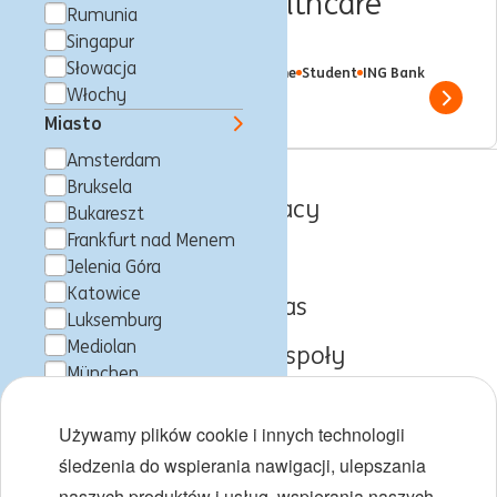
Intern, TMT & Healthcare
Rumunia
Finance
Singapur
Słowacja
Singapore, Singapur
Trainee
Full time
Student
ING Bank
Włochy
Show 
Miasto
Amsterdam
Bruksela
Oferty pracy
Bukareszt
Frankfurt nad Menem
O ING
Jelenia Góra
Katowice
Poznaj nas
Luksemburg
Mediolan
Obszary i zespoły
München
Norymberga
Początki kariery
Singapore
Używamy plików cookie i innych technologii
Różnorodność i inkluzywność
Sydney
śledzenia do wspierania nawigacji, ulepszania
Taguig
naszych produktów i usług, wspierania naszych