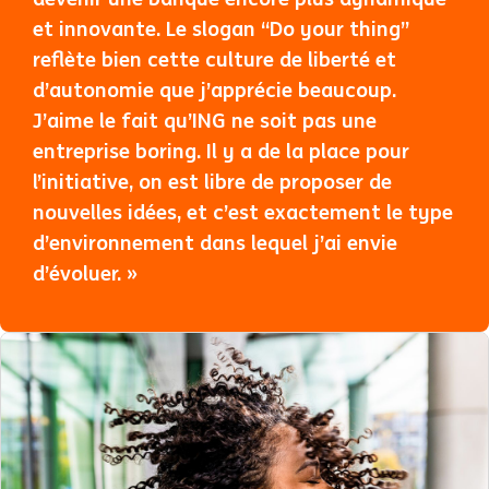
et innovante. Le slogan “Do your thing”
reflète bien cette culture de liberté et
d’autonomie que j’apprécie beaucoup.
J’aime le fait qu’ING ne soit pas une
entreprise boring. Il y a de la place pour
l’initiative, on est libre de proposer de
nouvelles idées, et c’est exactement le type
d’environnement dans lequel j’ai envie
d’évoluer. »