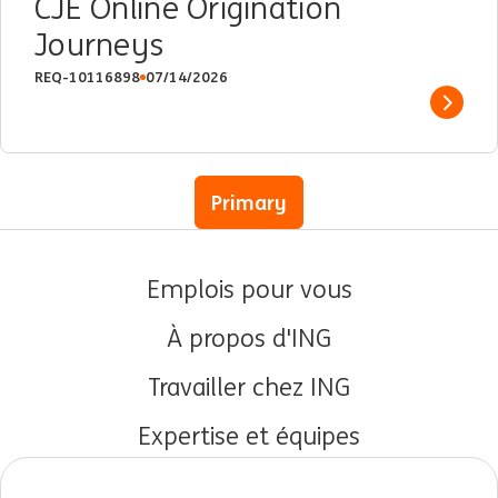
CJE Online Origination
Journeys
REQ-10116898
07/14/2026
Show 
Primary
Emplois pour vous
À propos d'ING
Travailler chez ING
Expertise et équipes
Débuts de carrière