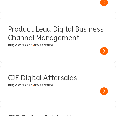
Show 
Product Lead Digital Business
Channel Management
REQ-10117763
07/23/2026
Show 
CJE Digital Aftersales
REQ-10117676
07/22/2026
Show 