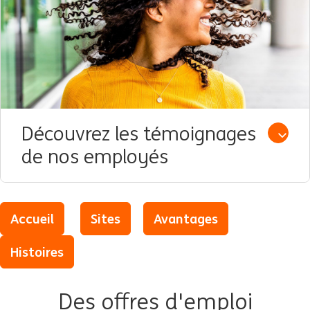
Découvrez les témoignages
Open /
de nos employés
Accueil
Sites
Avantages
Histoires
Des offres d'emploi