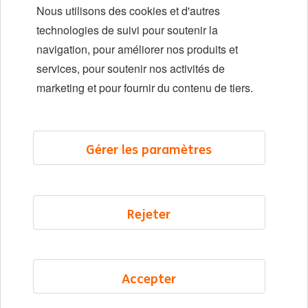
Nous utilisons des cookies et d'autres
Diversité et inclusion
technologies de suivi pour soutenir la
navigation, pour améliorer nos produits et
Localisations
services, pour soutenir nos activités de
Événements
marketing et pour fournir du contenu de tiers.
LinkedIn
X
YouTube
Gérer les paramètres
©2026 ING
Rejeter
Plan du site
Déclaration de confidentialité
Déclaration sur les cookies
Accepter
Cookie management