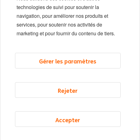
Diversité et inclusion
technologies de suivi pour soutenir la
navigation, pour améliorer nos produits et
Localisations
services, pour soutenir nos activités de
Événements
marketing et pour fournir du contenu de tiers.
LinkedIn
X
YouTube
Gérer les paramètres
©2026 ING
Rejeter
Plan du site
Déclaration de confidentialité
Déclaration sur les cookies
Accepter
Cookie management