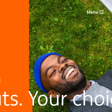
Menu
d
ts. Your cho