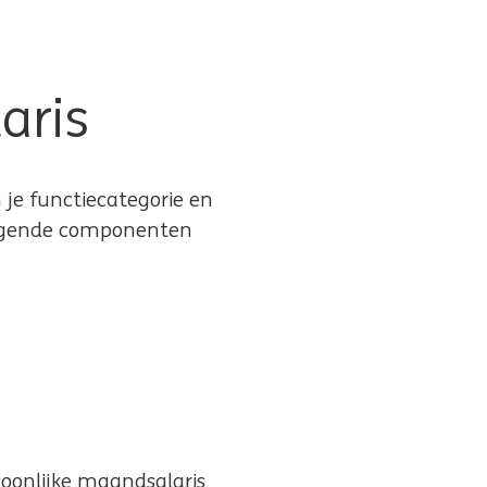
aris
n je functiecategorie en
volgende componenten
rsoonlijke maandsalaris