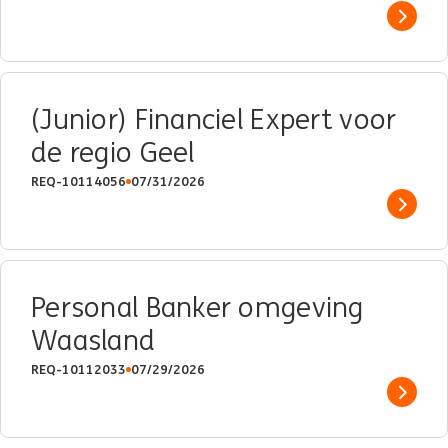
Show 
(Junior) Financiel Expert voor
de regio Geel
REQ-10114056
07/31/2026
Show 
Personal Banker omgeving
Waasland
REQ-10112033
07/29/2026
Show 