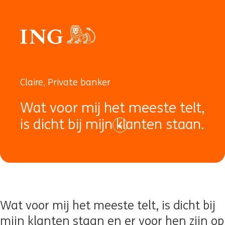
Claire, Private banker
Wat
voor
mij
het
meeste
telt
,
is
dicht
bij
mijn
klanten
staan.
Wat voor mij het meeste telt, is dicht bij
mijn klanten staan en er voor hen zijn op