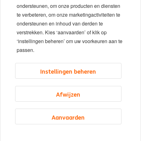
ondersteunen, om onze producten en diensten
Locaties
te verbeteren, om onze marketingactiviteiten te
Evenementen
ondersteunen en inhoud van derden te
verstrekken. Kies ‘aanvaarden’ of klik op
‘instellingen beheren’ om uw voorkeuren aan te
LinkedIn
X
YouTube
passen.
©2026 ING
Instellingen beheren
Sitemap
Privacyverklaring
Afwijzen
Cookieverklaring
Cookie management
Aanvaarden
Dutch