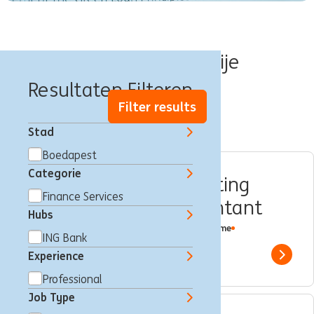
Banen in Hongarije
Resultaten Filteren
Filter results
Stad
Boedapest
Categorie
Accounting and Reporting
Finance Services
Expert – Senior Accountant
Hubs
Boedapest, Hongarije
Finance Services
Full time
ING Bank
Professional
ING Bank
Experience
Show 
Professional
Job Type