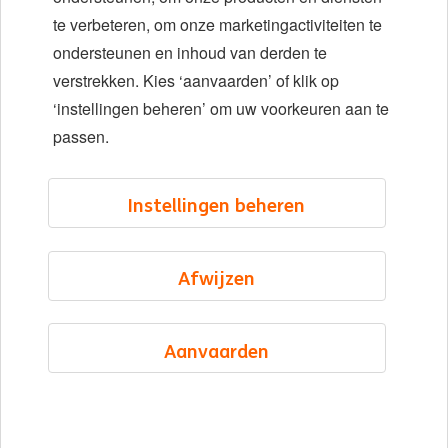
Locaties
te verbeteren, om onze marketingactiviteiten te
Evenementen
ondersteunen en inhoud van derden te
verstrekken. Kies ‘aanvaarden’ of klik op
‘instellingen beheren’ om uw voorkeuren aan te
LinkedIn
X
YouTube
passen.
©2026 ING
Instellingen beheren
Sitemap
Privacyverklaring
Afwijzen
Cookieverklaring
Cookie management
Aanvaarden
Dutch
Menu
Opgeslagen
Banen