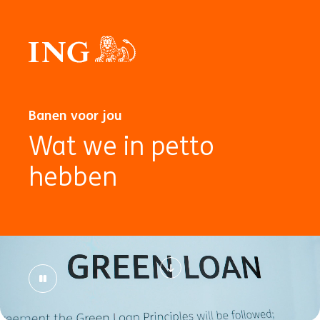
Banen voor jou
Wat we in petto
hebben