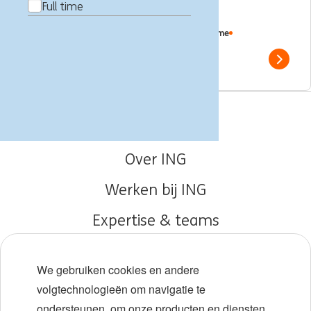
Full time
Financial Accounting
Boedapest, Hongarije
Finance Services
Full time
Professional
ING Bank
Show 
Vacatures
Over ING
Werken bij ING
Expertise & teams
Early careers
We gebruiken cookies en andere
Diversiteit en inclusie
volgtechnologieën om navigatie te
ondersteunen, om onze producten en diensten