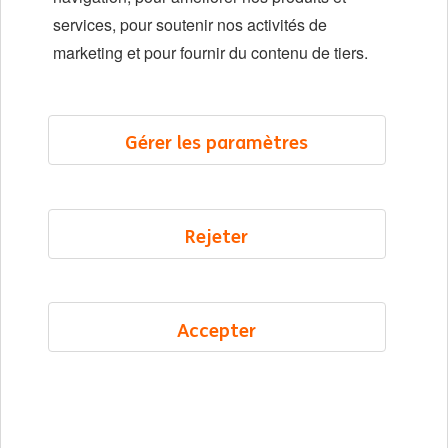
Localisations
services, pour soutenir nos activités de
Événements
marketing et pour fournir du contenu de tiers.
LinkedIn
X
YouTube
Gérer les paramètres
©2026 ING
Rejeter
Plan du site
Déclaration de confidentialité
Déclaration sur les cookies
Accepter
Cookie management
French
Menu
Enregistré
Emplois