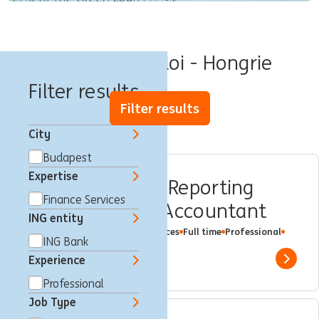
Offres d'emploi - Hongrie
Filter results
Filter results
City
Budapest
Expertise
Accounting and Reporting
Finance Services
Expert – Senior Accountant
ING entity
Budapest, Hongrie
Finance Services
Full time
Professional
ING Bank
ING Bank
Experience
Show 
Professional
Job Type