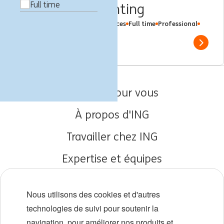
Full time
Financial Accounting
Budapest, Hongrie
Finance Services
Full time
Professional
ING Bank
Show 
Emplois pour vous
À propos d'ING
Travailler chez ING
Expertise et équipes
Débuts de carrière
Nous utilisons des cookies et d'autres
Diversité et inclusion
technologies de suivi pour soutenir la
navigation, pour améliorer nos produits et