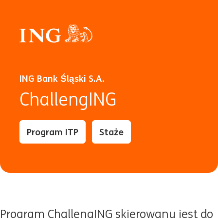
ING Bank Śląski S.A.
ChallengING
Program ITP
Staże
Program ChallengING skierowany jest do