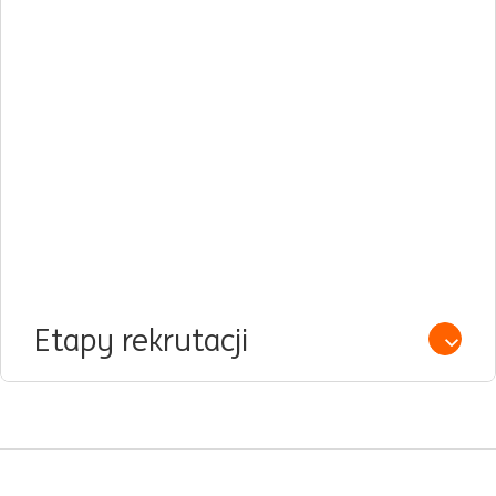
Etapy rekrutacji
Open /