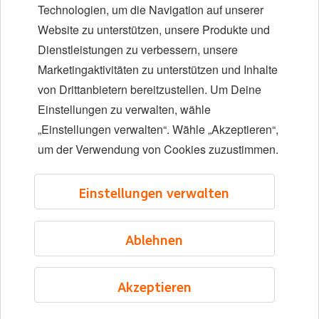
Vielfalt und Inklusion
Technologien, um die Navigation auf unserer
Website zu unterstützen, unsere Produkte und
Standorte
Dienstleistungen zu verbessern, unsere
Veranstaltungen
Marketingaktivitäten zu unterstützen und Inhalte
von Drittanbietern bereitzustellen. Um Deine
Einstellungen zu verwalten, wähle
LinkedIn
X
YouTube
„Einstellungen verwalten“. Wähle „Akzeptieren“,
um der Verwendung von Cookies zuzustimmen.
©2026 ING
Einstellungen verwalten
Sitemap
Datenschutzerklärung
Ablehnen
Cookie-Erklärung
Cookie management
Akzeptieren