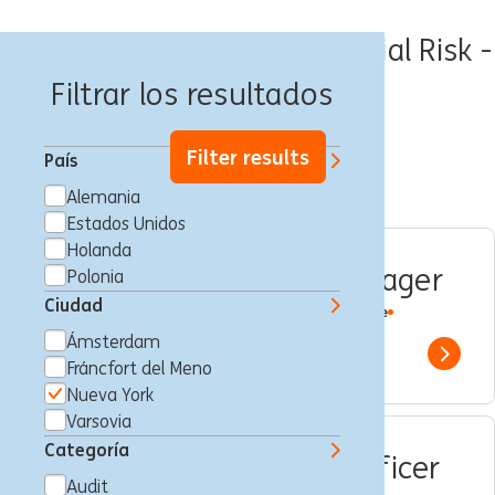
Ofertas de empleo - Financial Risk -
Nueva York
Filtrar los resultados
Filter results
País
Alemania
Estados Unidos
Holanda
Analyst, Market Risk Manager
Polonia
Ciudad
Nueva York, Estados Unidos
Financial Risk
Full time
Professional
ING Bank
Ámsterdam
Show 
Fráncfort del Meno
Nueva York
Varsovia
Categoría
Director, Senior Credit Officer
Audit