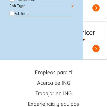
Professional
ING Bank
Job Type
Show 
Full time
Director, Senior Credit Officer
Nueva York, Estados Unidos
Financial Risk
Full time
Professional
ING Bank
Show 
Empleos para ti
Acerca de ING
Trabajar en ING
Experiencia y equipos