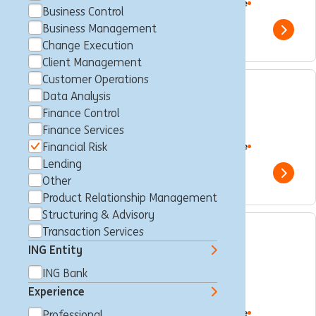
Nueva York, Estados Unidos
Financial Risk
Full time
Business Control
Professional
ING Bank
Business Management
Show 
Change Execution
Client Management
Customer Operations
Data Analysis
Associates, Counterparty
Finance Control
Credit Risk
Finance Services
Nueva York, Estados Unidos
Financial Risk
Financial Risk
Full time
Professional
ING Bank
Lending
Show 
Other
Product Relationship Management
Structuring & Advisory
Transaction Services
Directors, Transaction
ING Entity
Approval and Advice
ING Bank
Management
Experience
Nueva York, Estados Unidos
Financial Risk
Full time
Professional