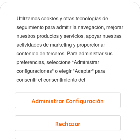
Carreras tempranas
Utilizamos cookies y otras tecnologías de
Diversidad e inclusión
seguimiento para admitir la navegación, mejorar
nuestros productos y servicios, apoyar nuestras
Ubicaciones
actividades de marketing y proporcionar
Eventos
contenido de terceros. Para administrar sus
preferencias, seleccione "Administrar
configuraciones" o elegir "Aceptar" para
LinkedIn
X
YouTube
consentir el consentimiento del
©2026 ING
Administrar Configuración
Sitemap
Privacy statement
Rechazar
Cookie statement