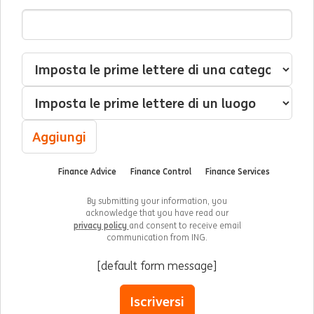
Indirizzo Email
Interessato(a) a
Categoria
Luogo
Aggiungi
Finance Advice
Finance Control
Finance Services
By submitting your information, you
acknowledge that you have read our
privacy policy
and consent to receive email
communication from ING.
[default form message]
Iscriversi