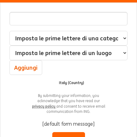
Indirizzo Email
Interessato(a) a
Categoria
Luogo
Aggiungi
Italy (Country)
By submitting your information, you
acknowledge that you have read our
privacy policy
and consent to receive email
communication from ING.
[default form message]