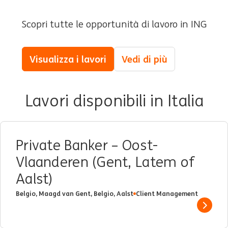
Scopri tutte le opportunità di lavoro in ING
Visualizza i lavori
Vedi di più
Lavori disponibili in Italia
Private Banker – Oost-
Vlaanderen (Gent, Latem of
Aalst)
Belgio, Maagd van Gent, Belgio, Aalst
Client Management
Show 