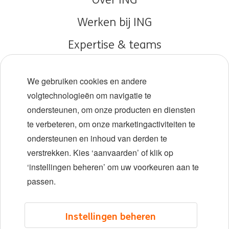
Over ING
Werken bij ING
Expertise & teams
Early careers
We gebruiken cookies en andere
Diversiteit en inclusie
volgtechnologieën om navigatie te
ondersteunen, om onze producten en diensten
Locaties
te verbeteren, om onze marketingactiviteiten te
Evenementen
ondersteunen en inhoud van derden te
verstrekken. Kies ‘aanvaarden’ of klik op
‘instellingen beheren’ om uw voorkeuren aan te
LinkedIn
X
YouTube
passen.
©2026 ING
Instellingen beheren