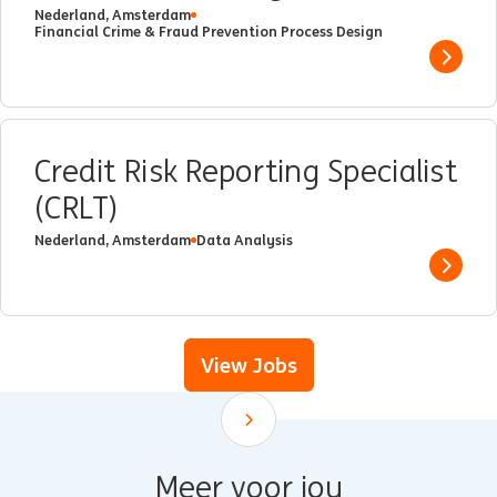
Nederland, Amsterdam
Financial Crime & Fraud Prevention Process Design
Show 
Credit Risk Reporting Specialist
(CRLT)
Nederland, Amsterdam
Data Analysis
Show 
View Jobs
Scroll down
Meer voor jou