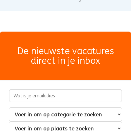
De nieuwste vacatures
direct in je inbox
E-mailadres
Geïnteresseerd in
Categorie
Plaats