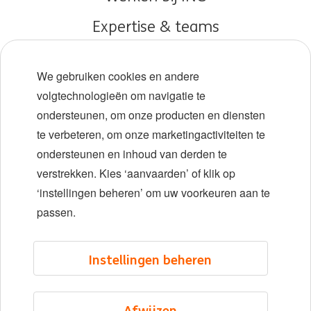
Expertise & teams
Early careers
We gebruiken cookies en andere
Diversiteit en inclusie
volgtechnologieën om navigatie te
ondersteunen, om onze producten en diensten
Locaties
te verbeteren, om onze marketingactiviteiten te
Evenementen
ondersteunen en inhoud van derden te
verstrekken. Kies ‘aanvaarden’ of klik op
‘instellingen beheren’ om uw voorkeuren aan te
LinkedIn
X
YouTube
passen.
©2026 ING
Instellingen beheren
Sitemap
Privacyverklaring
Afwijzen