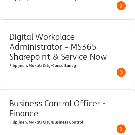
Show 
Digital Workplace
Administrator – MS365
Sharepoint & Service Now
Filipijnen, Makati City
Consultancy
Show 
Business Control Officer -
Finance
Filipijnen, Makati City
Business Control
Show 