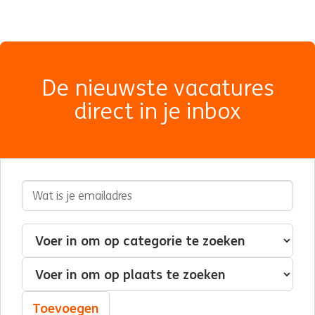
De nieuwste vacatures
direct in je inbox
E-mailadres
Geïnteresseerd in
Categorie
Plaats
Toevoegen