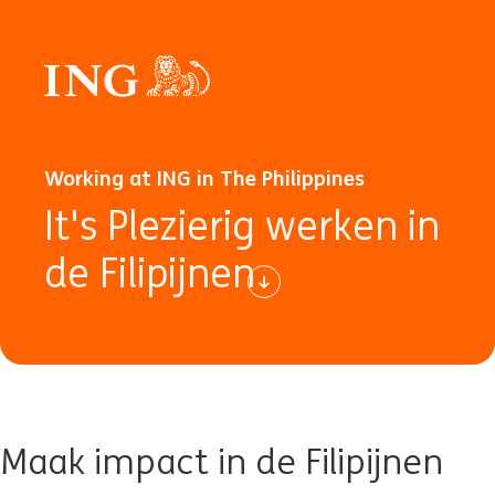
Working at ING in The Philippines
It's Plezierig werken in
de Filipijnen
Maak impact in de Filipijnen