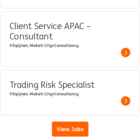
Client Service APAC –
Consultant
Filipijnen, Makati City
Consultancy
Show 
Trading Risk Specialist
Filipijnen, Makati City
Consultancy
Show 
View Jobs