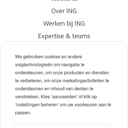
Over ING
Werken bij ING
Expertise & teams
Early careers
We gebruiken cookies en andere
Diversiteit en inclusie
volgtechnologieën om navigatie te
ondersteunen, om onze producten en diensten
Locaties
te verbeteren, om onze marketingactiviteiten te
Evenementen
ondersteunen en inhoud van derden te
verstrekken. Kies ‘aanvaarden’ of klik op
‘instellingen beheren’ om uw voorkeuren aan te
LinkedIn
X
YouTube
passen.