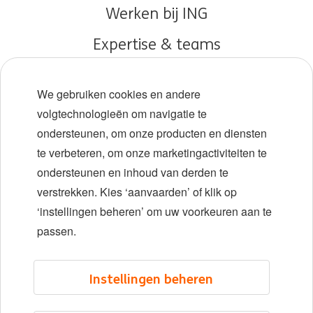
Werken bij ING
Expertise & teams
Early careers
We gebruiken cookies en andere
Diversiteit en inclusie
volgtechnologieën om navigatie te
ondersteunen, om onze producten en diensten
Locaties
te verbeteren, om onze marketingactiviteiten te
Evenementen
ondersteunen en inhoud van derden te
verstrekken. Kies ‘aanvaarden’ of klik op
‘instellingen beheren’ om uw voorkeuren aan te
LinkedIn
X
YouTube
passen.
©2026 ING
Instellingen beheren
Sitemap