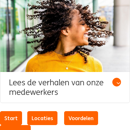
Lees de verhalen van onze
Open /
medewerkers
Start
Locaties
Voordelen