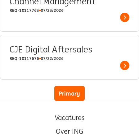
Channel Management
REQ-10117763
07/23/2026
Show 
CJE Digital Aftersales
REQ-10117676
07/22/2026
Show 
Primary
Vacatures
Over ING