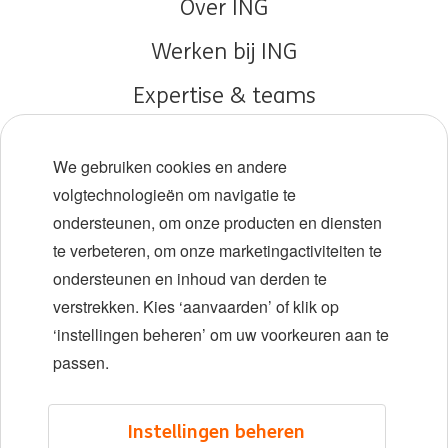
Over ING
Werken bij ING
Expertise & teams
Early careers
We gebruiken cookies en andere
Diversiteit en inclusie
volgtechnologieën om navigatie te
ondersteunen, om onze producten en diensten
Locaties
te verbeteren, om onze marketingactiviteiten te
Evenementen
ondersteunen en inhoud van derden te
verstrekken. Kies ‘aanvaarden’ of klik op
‘instellingen beheren’ om uw voorkeuren aan te
LinkedIn
X
YouTube
passen.
©2026 ING
Instellingen beheren