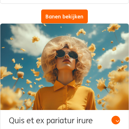
Banen bekijken
Quis et ex pariatur irure
Open /