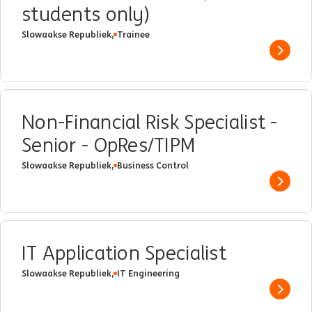
students only)
Slowaakse Republiek,
Trainee
Show 
Non-Financial Risk Specialist -
Senior - OpRes/TIPM
Slowaakse Republiek,
Business Control
Show 
IT Application Specialist
Slowaakse Republiek,
IT Engineering
Show 